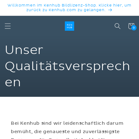
DIREKT
Willkommen im Kenhub Bildlizenz-Shop. Klicke hier, um
ZUM
zurück zu Kenhub.com zu gelangen.
INHALT
Warenko
0
Unser
Qualitätsversprech
en
Bei Kenhub sind wir leidenschaftlich darum
bemüht, die genaueste und zuverlässigste